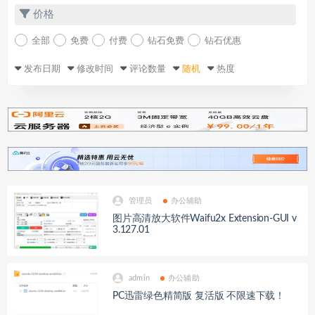
价格
全部
免费
付费
钻石免费
钻石优惠
发布日期
修改时间
评论数量
随机
热度
管理员
办公辅助
图片高清放大软件Waifu2x Extension-GUI v
3.127.01
admin
办公辅助
PC迅雷绿色精简版 复活版 不限速下载！